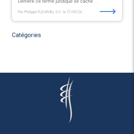
Derrière ce terme juridique se cache ...
⟶
Par Philippe FLEURIAU, D.C.
le 27/05/26
Catégories